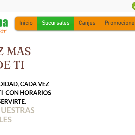
Inicio
Sucursales
Canjes
Promocione
Z MAS
E TI
IDAD, CADA VEZ
TI CON HORARIOS
ERVIRTE.
NUESTRAS
LES