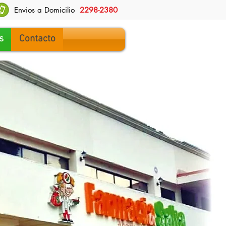
Envios a Domicilio
2298-2380
s
Contacto