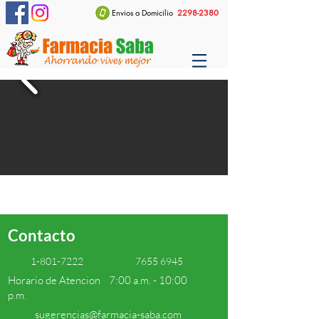
Envios a Domicilio
2298-2380
Contacto
1-801-7222
7655 6945
Horario de Atencion 7:00 a.m. - 10:00
p.m.
sugerencias@farmacia-saba.com